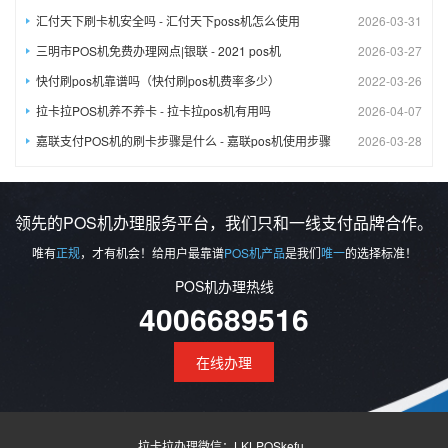
汇付天下刷卡机安全吗 - 汇付天下poss机怎么使用
2026-03-31
三明市POS机免费办理网​点|银联 - 2021 pos机
2026-03-27
快付刷pos机靠谱吗（快付刷pos机费率多少）
2022-03-26
拉卡拉POS机养不养卡 - 拉卡拉pos机有用吗
2026-04-07
嘉联支付POS机的刷卡步骤是什么 - 嘉联pos机使用步骤
2026-03-28
领先的POS机办理服务平台，我们只和一线支付品牌合作。
唯有
正规
，才有机会！给用户最靠谱
POS机产品
是我们
唯一
的选择标准！
POS机办理热线
4006689516
在线办理
拉卡拉办理微信：LKLPOSkefu_