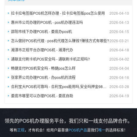
拉卡拉电签版POS机怎样办理 - 拉卡拉电签版pos怎么使用
2026-04-10
惠州市公司办理的POS机 - pos机办理违法吗
2026-04-13
邵阳市线下办理POS机 - 娄底办pos机
2026-04-15
怎么做好POS机代理 - pos机代理怎么赚钱?赚钱方式有哪些?
2026-03-21
湘潭市正规平台办理POS机 - 湘潭代办
2026-04-18
通联支付刷卡机POS安全吗 - 通联刷卡机正规吗?
2026-04-02
畅捷支付POS机安全吗 - 畅捷pos怎么样
2026-04-04
张家界公司办理POS机 - 办pos机的流程
2026-04-16
合利宝大POS机可靠吗 - 合利宝pos能用吗,安全吗押金98会返现吗
2026-03-28
娄底市哪里可以办理POS机 - 娄底自助
2026-04-19
领先的POS机办理服务平台，我们只和一线支付品牌合作。
唯有
正规
，才有机会！给用户最靠谱
POS机产品
是我们
唯一
的选择标准！