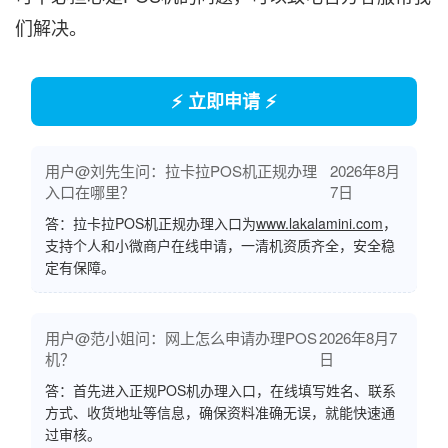
们解决。
⚡ 立即申请 ⚡
用户@刘先生问：拉卡拉POS机正规办理
2026年8月
入口在哪里？
7日
答：拉卡拉POS机正规办理入口为
www.lakalamini.com
，
支持个人和小微商户在线申请，一清机资质齐全，安全稳
定有保障。
用户@范小姐问：网上怎么申请办理POS
2026年8月7
机？
日
答：首先进入正规POS机办理入口，在线填写姓名、联系
方式、收货地址等信息，确保资料准确无误，就能快速通
过审核。