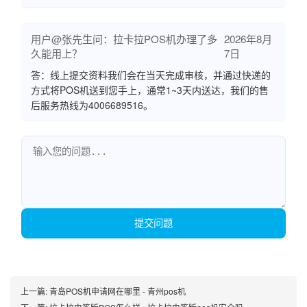
用户@张先生问：拉卡拉POS机办理了多
2026年8月
久能用上？
7日
答：线上提交资料我们会在当天完成审核，并通过快递的
方式将POS机送到您手上，通常1~3天内送达，我们的售
后服务热线为4006689516。
提交问题
上一篇:
青岛POS机申请网在哪里 - 青州pos机