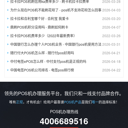
拉卡拉POS机刷信用ka费率多少 - 刷卡机拉卡拉费率
2026-03-28
为什么现在POS机不能刷花呗了 - pos机不支持花呗怎么回事
2026-04-03
拉卡拉和合利宝哪个好 - 合利宝 我爱卡
2026-03-20
鼎刷POS机积分没用吗 - 鼎刷如何刷卡
2026-04-07
拉卡拉POS机费率多少（2022年最新费率）
2022-03-26
中国银行怎么办理个人POS机业务 - 中国银行pos机使用方法
2026-03-31
随行付大POS机怎么样 - 随行付pos好用吗
2026-04-21
中付电签ePOS怎么样 - 中付支付pos机是正规的吗
2026-04-18
中国电签POS机公司排名 - 电签pos排行榜
2026-04-22
领先的POS机办理服务平台，我们只和一线支付品牌合作。
唯有
正规
，才有机会！给用户最靠谱
POS机产品
是我们
唯一
的选择标准！
POS机办理热线
4006689516