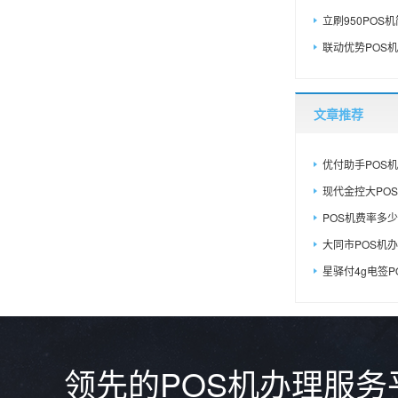
立刷950POS机简
联动优势POS机
文章推荐
优付助手POS机
现代金控大POS
POS机费率多少
大同市POS机办
星驿付4g电签PO
领先的POS机办理服