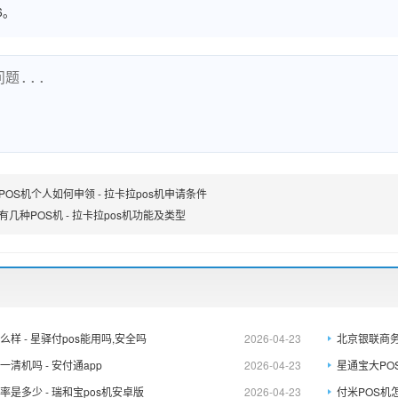
6。
POS机个人如何申领 - 拉卡拉pos机申请条件
有几种POS机 - 拉卡拉pos机功能及类型
么样 - 星驿付pos能用吗,安全吗
2026-04-23
北京银联商务
一清机吗 - 安付通app
2026-04-23
星通宝大POS
率是多少 - 瑞和宝pos机安卓版
2026-04-23
付米POS机怎