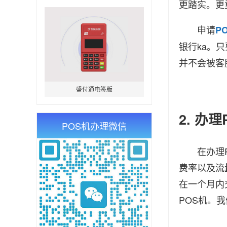
更踏实。更
申请
P
银行ka。
并不会被客
盛付通电签版
2. 办
POS机办理微信
在办理PO
费率以及流
在一个月内
POS机。