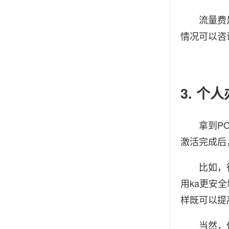
流量费是另
情况可以咨
3. 个
拿到POS
激活完成后
比如，很多
用ka更安
样既可以提
当然，使用