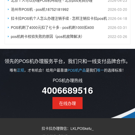
北京个人可以办理POS机吗现在 - 北京pos免费办理
2026-04-23
沧州市POS机 - pos机18752181992
2026-03-20
拉卡拉POS机个人怎么办理注销手续 - 怎样注销拉卡拉pos机
2026-04-18
POS机刷了4000元扣了七十多 - pos机刷1000扣400
2026-03-31
pos机刷卡校验失败的原因（pos机故障解决）
2022-03-26
领先的POS机办理服务平台，我们只和一线支付品牌合作。
唯有
正规
，才有机会！给用户最靠谱
POS机产品
是我们
唯一
的选择标准！
POS机办理热线
4006689516
在线办理
拉卡拉办理微信：LKLPOSkefu_