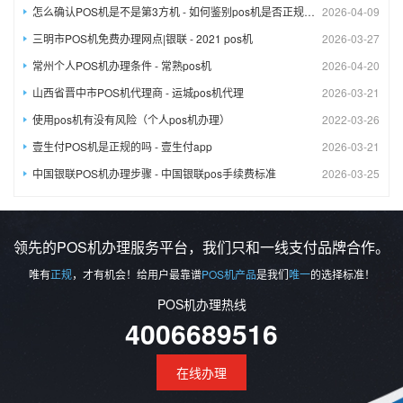
怎么确认POS机是不是第3方机 - 如何鉴别pos机是否正规渠道?
2026-04-09
三明市POS机免费办理网​点|银联 - 2021 pos机
2026-03-27
常州个人POS机办理条件 - 常熟pos机
2026-04-20
山西省晋中市POS机代理商 - 运城pos机代理
2026-03-21
使用pos机有没有风险（个人pos机办理）
2022-03-26
壹生付POS机是正规的吗 - 壹生付app
2026-03-21
中国银联POS机办理步骤 - 中国银联pos手续费标准
2026-03-25
领先的POS机办理服务平台，我们只和一线支付品牌合作。
唯有
正规
，才有机会！给用户最靠谱
POS机产品
是我们
唯一
的选择标准！
POS机办理热线
4006689516
在线办理