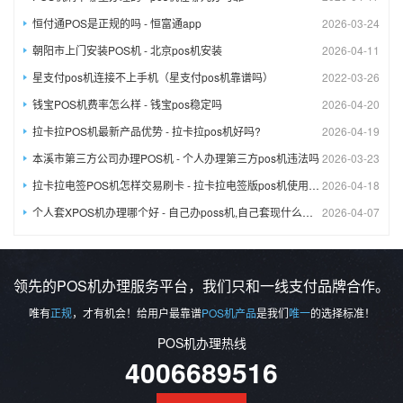
恒付通POS是正规的吗 - 恒富通app
2026-03-24
朝阳市上门安装POS机 - 北京pos机安装
2026-04-11
星支付pos机连接不上手机（星支付pos机靠谱吗）
2022-03-26
钱宝POS机费率怎么样 - 钱宝pos稳定吗
2026-04-20
拉卡拉POS机最新产品优势 - 拉卡拉pos机好吗?
2026-04-19
本溪市第三方公司办理POS机 - 个人办理第三方pos机违法吗
2026-03-23
拉卡拉电签POS机怎样交易刷卡 - 拉卡拉电签版pos机使用教程
2026-04-18
个人套XPOS机办理哪个好 - 自己办poss机,自己套现什么概念
2026-04-07
领先的POS机办理服务平台，我们只和一线支付品牌合作。
唯有
正规
，才有机会！给用户最靠谱
POS机产品
是我们
唯一
的选择标准！
POS机办理热线
4006689516