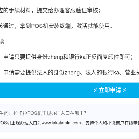
相应的手续材料，提交给办理客服验证审核；
审核通过，拿到POS机安装终端，激活就能使用。
续
：申请只要提供身份zheng和银行ka正反面复印件即可；
户：申请需要提供法人的身份zheng、法人的银行ka、
⚡ 立即申请 ⚡
生问：拉卡拉POS机正规办理入口在哪里？
POS机正规办理入口为
www.lakalamini.com
，支持个人和小微商户在线申