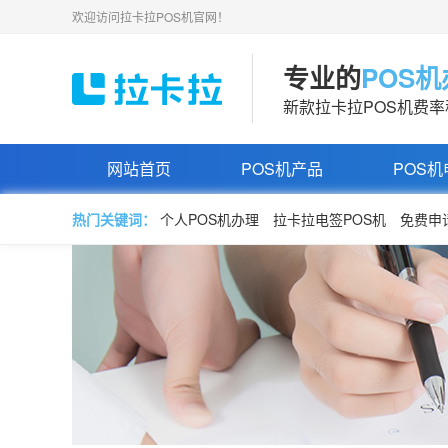
欢迎访问拉卡拉POS机官网！
专业的
POS
新款拉卡拉POS机费
网站首页
POS机产品
POS机
热门关键词：
个人POS机办理
拉卡拉电签POS机
免费申