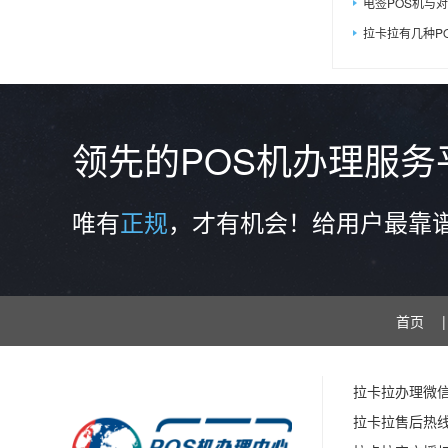
电签POS机与对比
拉卡拉有几种PO
领先的POS机办理服
唯有
正规
，才有机会！给用户最靠
首页
|
拉卡拉办理微信：
拉卡拉售后热线：