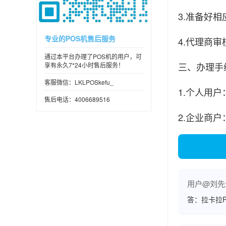
3.准备好
专业的POS机售后服务
4.代理商
通过本平台办理了POS机的用户，可
三、办理手
享有永久7*24小时售后服务！
客服微信：LKLPOSkefu_
1.个人用户
售后电话：4006689516
2.企业商
用户@刘先
答：拉卡拉