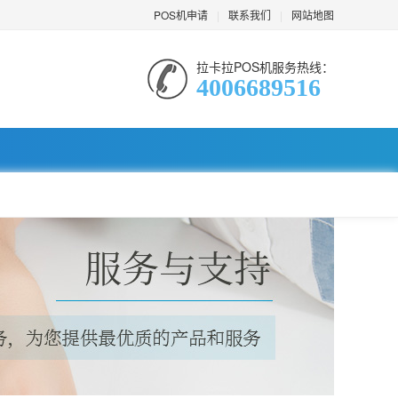
POS机申请
|
联系我们
|
网站地图
拉卡拉POS机服务热线：
4006689516