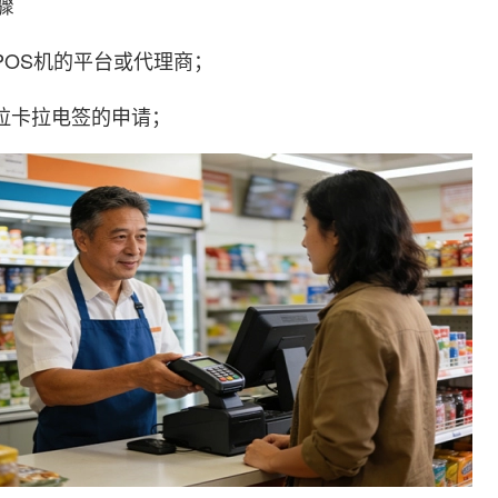
骤
理POS机的平台或代理商；
理拉卡拉电签的申请；