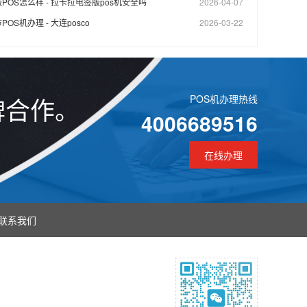
POS怎么样 - 拉卡拉电签版pos机安全吗
2026-04-07
OS机办理 - 大连posco
2026-03-22
牌合作。
POS机办理热线
4006689516
在线办理
联系我们