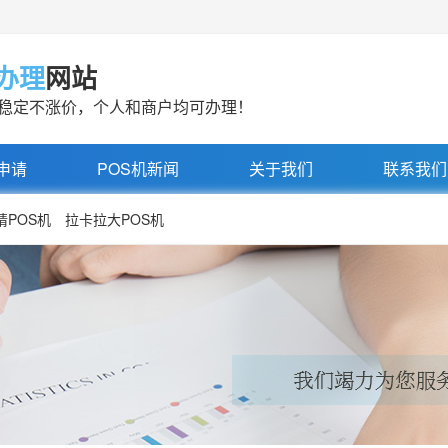
机办理
网站
率稳定不涨价，个人和商户均可办理！
申请
POS机新闻
关于我们
联系我们
请POS机
拉卡拉大POS机