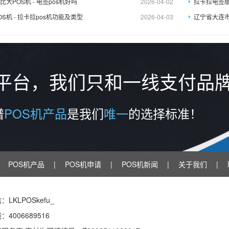
大POS机 - 电签pos机好吗
2026-04-02
拉卡拉电签版
S机 - 拉卡拉pos机功能及类型
2026-04-03
辽宁省大连市P
务平台，我们只和一线支付品
谱
POS机产品
是我们
唯一
的选择标准！
POS机产品
|
POS机申请
|
POS机新闻
|
关于我们
|
LKLPOSkefu_
4006689516