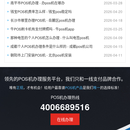
南平市POS机办理 - 办pos机在哪办
2026-03-28
钱宝POS机费率怎么样 - 钱宝pos稳定吗
2026-04-20
长沙市哪里办理POS机 - 岳麓区pos机办理
2026-04-18
牛POS刷卡机有支付牌照吗 - 牛pos机app
2026-03-25
那种电签的个人POS机怎么办理 - 什么叫电签pos机
2026-04-09
成都个人POS机办理条件是什么样的 - 成都pos机公司
2026-04-15
朝阳市上门安装POS机 - 北京pos机安装
2026-04-11
领先的POS机办理服务平台，我们只和一线支付品牌合作。
唯有
正规
，才有机会！给用户最靠谱
POS机产品
是我们
唯一
的选择标准！
POS机办理热线
4006689516
在线办理