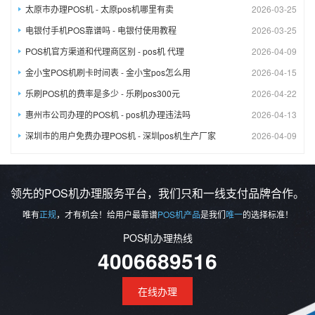
太原市办理POS机 - 太原pos机哪里有卖
2026-03-25
电银付手机POS靠谱吗 - 电银付使用教程
2026-03-25
POS机官方渠道和代理商区别 - pos机 代理
2026-04-09
金小宝POS机刷卡时间表 - 金小宝pos怎么用
2026-04-15
乐刷POS机的费率是多少 - 乐刷pos300元
2026-04-22
惠州市公司办理的POS机 - pos机办理违法吗
2026-04-13
深圳市的用户免费办理POS机 - 深圳pos机生产厂家
2026-04-09
领先的POS机办理服务平台，我们只和一线支付品牌合作。
唯有
正规
，才有机会！给用户最靠谱
POS机产品
是我们
唯一
的选择标准！
POS机办理热线
4006689516
在线办理