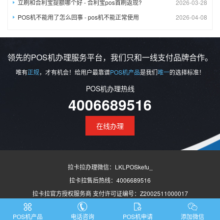
立刷和合利宝提额哪个好 - 合利宝pos首刷返现?
2026-03-28
POS机不能用了怎么回事 - pos机不能正常使用
2026-04-08
领先的POS机办理服务平台，我们只和一线支付品牌合作。
唯有
正规
，才有机会！给用户最靠谱
POS机产品
是我们
唯一
的选择标准！
POS机办理热线
4006689516
在线办理
拉卡拉办理微信：LKLPOSkefu_
拉卡拉售后热线：4006689516
拉卡拉官方授权服务商 支付许可证编号：Z2002511000017
四川易刷信息技术有限公司 备案号：
蜀ICP备20005836号
版权所有 © 2026
POS机产品
电话咨询
POS机申请
添加微信