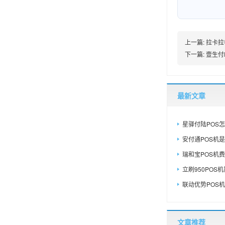
上一篇:
拉卡拉
下一篇:
壹生付
最新文章
星驿付陆POS怎
安付通POS机是
瑞和宝POS机费
立刷950POS机简
联动优势POS机
文章推荐