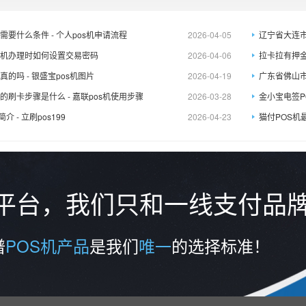
需要什么条件 - 个人pos机申请流程
2026-04-05
辽宁省大连市P
S机办理时如何设置交易密码
2026-04-06
拉卡拉有押金吗
真的吗 - 银盛宝pos机图片
2026-04-19
广东省佛山市办
的刷卡步骤是什么 - 嘉联pos机使用步骤
2026-03-28
金小宝电签PO
介 - 立刷pos199
2026-04-23
猫付POS机
务平台，我们只和一线支付品
谱
POS机产品
是我们
唯一
的选择标准！