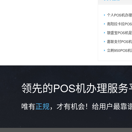
个人POS机办理
南阳拉卡拉PO
银盛宝POS机是
嘉联支付POS机
立刷950POS机简
领先的POS机办理服
唯有
正规
，才有机会！给用户最靠