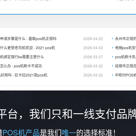
申请步骤是什么 - 嘉联pos机正规吗
2026-04-22
永州市正规的P
么更受老司机欢迎 - 2021 pos机
2026-04-02
电销pos机
S机绑定银行ka需要注意什么
2026-03-27
pos机刷卡
怎么办 - pos机刷卡不成功
2026-03-22
抚顺市正规办理
好用吗 - 拉卡拉2021款pos机
2026-03-22
中和付POS机
务平台，我们只和一线支付品
谱
POS机产品
是我们
唯一
的选择标准！