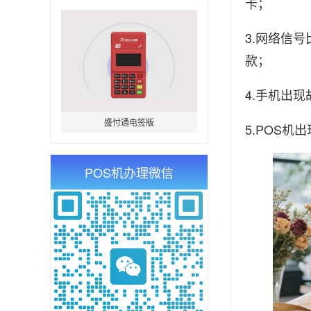
卡；
3.网络信
款；
4.手机出
盛付通电签版
5.POS
POS机办理微信