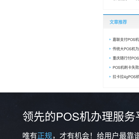
文章推荐
嘉联支付POS机
传统大POS机为什
重庆随行付PO
POS机刷卡失败
拉卡拉4gPOS机
领先的POS机办理服
唯有
正规
，才有机会！给用户最靠