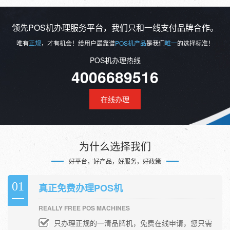
领先POS机办理服务平台，我们只和一线支付品牌合作。
唯有
正规
，才有机会！给用户最靠谱
POS机产品
是我们
唯一
的选择标准！
POS机办理热线
4006689516
在线办理
为什么选择我们
好平台，好产品，好服务，好政策
01
真正免费办理POS机
REALLY FREE POS MACHINES
只办理正规的一清品牌机，免费在线申请，您只需