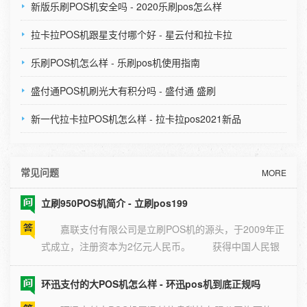
新版乐刷POS机安全吗 - 2020乐刷pos怎么样
星驿付陆POS怎么样 - 星驿付pos能用吗,安全吗
拉卡拉POS机跟星支付哪个好 - 星云付和拉卡拉
星驿付是一家老牌POS机公司，成立时间长并且资金
乐刷POS机怎么样 - 乐刷pos机使用指南
雄厚， 拥有央行颁布的支付牌照，用户刷卡即时到
盛付通POS机刷光大有积分吗 - 盛付通 盛刷
账，是正 […]
星通宝大POS机的优点怎么样 - 星通宝app
新一代拉卡拉POS机怎么样 - 拉卡拉pos2021新品
星通宝大POS机属于传统的大POS机，属于星驿付旗
下的POS机，满足商户需要打印小票的需求，和银行进行
常见问题
实时 […]
MORE
立刷950POS机简介 - 立刷pos199
嘉联支付有限公司是立刷POS机的源头，于2009年正
式成立，注册资本为2亿元人民币。 获得中国人民银
行 […]
环迅支付的大POS机怎么样 - 环迅pos机到底正规吗
环迅支付大POS机属迅付信息科技有限公司旗下的一