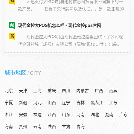
款产品， 获得了央行牌照以及认证，，是一款正规的
一清机 […]
现代金控大POS机怎么样 - 现代金控pos官网
现代金控大POS机由现代金融控股集团旗下子公司现
代金融控股（成都）有限公司（简称“现代支付”）出品。
现代支 […]
开店宝大POS机怎么样 - 开店宝pos机使用教程
开店宝大POS机是开店宝支付公司的主打POS机，是
城市地区
/ CITY
POS机行业的一款大品牌正规一清机。国家央行颁发支付
牌照 […]
北京
天津
上海
重庆
四川
内蒙古
广西
西藏
星驿付陆POS怎么样 - 星驿付pos能用吗,安全吗
宁夏
新疆
河北
山西
辽宁
吉林
黑龙江
江苏
星驿付是一家老牌POS机公司，成立时间长并且资金
雄厚， 拥有央行颁布的支付牌照，用户刷卡即时到
浙江
安徽
福建
江西
山东
河南
湖北
湖南
广东
账，是正 […]
海南
贵州
云南
陕西
甘肃
青海
星通宝大POS机的优点怎么样 - 星通宝app